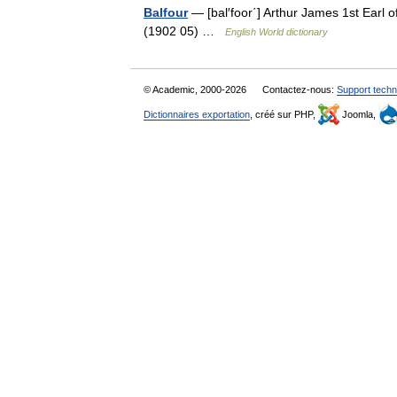
Balfour
— [bal′foor΄] Arthur James 1st Earl o
(1902 05) …
English World dictionary
© Academic, 2000-2026
Contactez-nous:
Support techn
Dictionnaires exportation
, créé sur PHP,
Joomla,