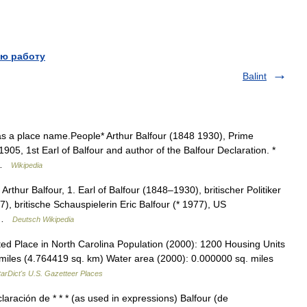
ю работу
Balint
as a place name.People* Arthur Balfour (1848 1930), Prime
905, 1st Earl of Balfour and author of the Balfour Declaration. *
… …
Wikipedia
thur Balfour, 1. Earl of Balfour (1848–1930), britischer Politiker
, britische Schauspielerin Eric Balfour (* 1977), US
… …
Deutsch Wikipedia
d Place in North Carolina Population (2000): 1200 Housing Units
miles (4.764419 sq. km) Water area (2000): 0.000000 sq. miles
tarDict's U.S. Gazetteer Places
aración de * * * (as used in expressions) Balfour (de