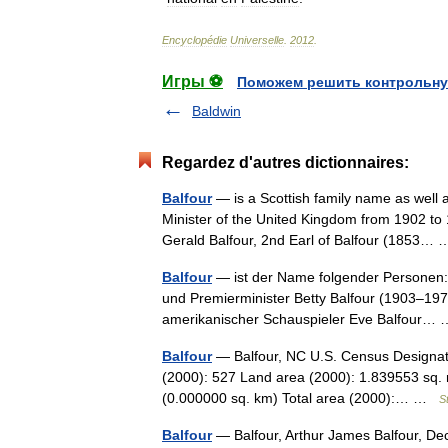
Encyclopédie
Universelle
.
2012
.
Игры ⚽
Поможем решить контрольну
Baldwin
Regardez d'autres dictionnaires:
Balfour
— is a Scottish family name as well 
Minister of the United Kingdom from 1902 to 1
Gerald Balfour, 2nd Earl of Balfour (1853
Balfour
— ist der Name folgender Personen: Ar
und Premierminister Betty Balfour (1903–1977)
amerikanischer Schauspieler Eve Balfour
Balfour
— Balfour, NC U.S. Census Designate
(2000): 527 Land area (2000): 1.839553 sq. 
(0.000000 sq. km) Total area (2000):… …
S
Balfour
— Balfour, Arthur James Balfour, Decl