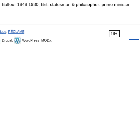
f Balfour 1848 1930; Brit. statesman & philosopher: prime minister
ique
,
RÉCLAME
18+
Drupal,
WordPress, MODx.