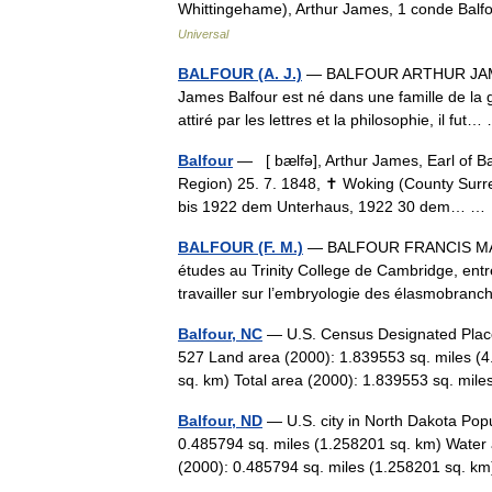
Whittingehame), Arthur James, 1 conde Balf
Universal
BALFOUR (A. J.)
— BALFOUR ARTHUR JAMES 
James Balfour est né dans une famille de la gen
attiré par les lettres et la philosophie, il fu
Balfour
— [ bælfə], Arthur James, Earl of Balf
Region) 25. 7. 1848, ✝ Woking (County Surre
bis 1922 dem Unterhaus, 1922 30 dem… 
BALFOUR (F. M.)
— BALFOUR FRANCIS MAITL
études au Trinity College de Cambridge, entre
travailler sur l’embryologie des élasmobra
Balfour, NC
— U.S. Census Designated Place 
527 Land area (2000): 1.839553 sq. miles (4
sq. km) Total area (2000): 1.839553 sq. m
Balfour, ND
— U.S. city in North Dakota Popu
0.485794 sq. miles (1.258201 sq. km) Water 
(2000): 0.485794 sq. miles (1.258201 sq.