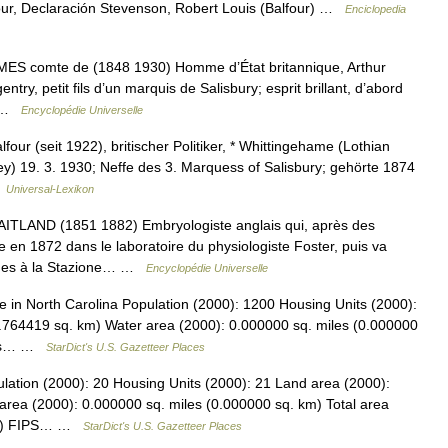
our, Declaración Stevenson, Robert Louis (Balfour) …
Enciclopedia
comte de (1848 1930) Homme d’État britannique, Arthur
try, petit fils d’un marquis de Salisbury; esprit brillant, d’abord
t… …
Encyclopédie Universelle
our (seit 1922), britischer Politiker, * Whittingehame (Lothian
y) 19. 3. 1930; Neffe des 3. Marquess of Salisbury; gehörte 1874
…
Universal-Lexikon
AND (1851 1882) Embryologiste anglais qui, après des
 en 1872 dans le laboratoire du physiologiste Foster, puis va
nches à la Stazione… …
Encyclopédie Universelle
in North Carolina Population (2000): 1200 Housing Units (2000):
.764419 sq. km) Water area (2000): 0.000000 sq. miles (0.000000
iles… …
StarDict's U.S. Gazetteer Places
lation (2000): 20 Housing Units (2000): 21 Land area (2000):
area (2000): 0.000000 sq. miles (0.000000 sq. km) Total area
 km) FIPS… …
StarDict's U.S. Gazetteer Places