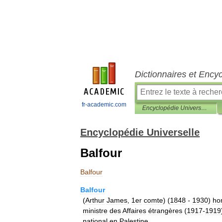
Dictionnaires et Ency
fr-academic.com
Encyclopédie Universelle
Encyclopédie Universelle
Balfour
Balfour
Balfour
(
Arthur
James
,
1er
comte
) (
1848
-
1930
)
h
ministre
des
Affaires
étrangères
(
1917
-
1919
national
en
Palestine
.