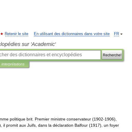
Retenir le site
En utilisant des dictionnaires dans votre site
FR
clopédies sur 'Academic'
Recherche!
interprétations
omme
politique
brit
.
Premier
ministre
conservateur
(
1902
-
1906
),
),
il
promit
aux
Juifs
,
dans
la
déclaration
Balfour
(
1917
),
un
foyer